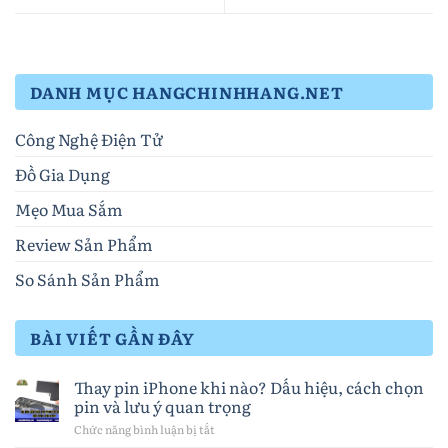
DANH MỤC HANGCHINHHANG.NET
Công Nghệ Điện Tử
Đồ Gia Dụng
Mẹo Mua Sắm
Review Sản Phẩm
So Sánh Sản Phẩm
BÀI VIẾT GẦN ĐÂY
Thay pin iPhone khi nào? Dấu hiệu, cách chọn
pin và lưu ý quan trọng
Chức năng bình luận bị tắt
ở
Thay