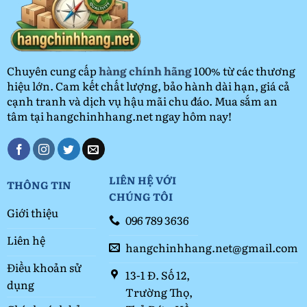
Giá
Rẻ
2026
Chuyên cung cấp
hàng chính hãng
100% từ các thương
hiệu lớn. Cam kết chất lượng, bảo hành dài hạn, giá cả
cạnh tranh và dịch vụ hậu mãi chu đáo. Mua sắm an
tâm tại hangchinhhang.net ngay hôm nay!
LIÊN HỆ VỚI
THÔNG TIN
CHÚNG TÔI
Giới thiệu
096 789 3636
Liên hệ
hangchinhhang.net@gmail.com
Điều khoản sử
13-1 Đ. Số 12,
dụng
Trường Thọ,