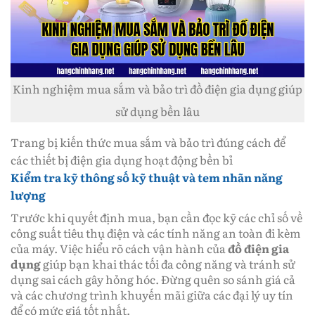
Kinh nghiệm mua sắm và bảo trì đồ điện gia dụng giúp
sử dụng bền lâu
Trang bị kiến thức mua sắm và bảo trì đúng cách để
các thiết bị điện gia dụng hoạt động bền bỉ
Kiểm tra kỹ thông số kỹ thuật và tem nhãn năng
lượng
Trước khi quyết định mua, bạn cần đọc kỹ các chỉ số về
công suất tiêu thụ điện và các tính năng an toàn đi kèm
của máy. Việc hiểu rõ cách vận hành của
đồ điện gia
dụng
giúp bạn khai thác tối đa công năng và tránh sử
dụng sai cách gây hỏng hóc. Đừng quên so sánh giá cả
và các chương trình khuyến mãi giữa các đại lý uy tín
để có mức giá tốt nhất.