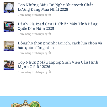
pin
Top Những Mẫu Tai Nghe Bluetooth Chất
iPhone
Lượng Đáng Mua Nhất 2026
khi
nào?
Chức năng bình luận bị tắt
ở
Dấu
Top
hiệu,
Những
Đánh Giá Ipad Gen 11: Chiếc Máy Tính Bảng
cách
Mẫu
Quốc Dân Năm 2026
chọn
Tai
pin
Nghe
Chức năng bình luận bị tắt
ở
và
Bluetooth
Đánh
lưu
Chất
Giá
Đồng hồ thông minh: Lợi ích, cách lựa chọn và
ý
Lượng
Ipad
quan
bảo quản đúng cách
Đáng
Gen
trọng
Mua
11:
Chức năng bình luận bị tắt
ở
Nhất
Chiếc
Đồng
2026
Máy
hồ
Top Những Mẫu Laptop Sinh Viên Cấu Hình
Tính
thông
Mạnh Giá Rẻ 2026
Bảng
minh:
Quốc
Lợi
Chức năng bình luận bị tắt
ở
Dân
ích,
Top
Năm
cách
Những
2026
lựa
Mẫu
chọn
Laptop
và
Sinh
bảo
Viên
quản
Cấu
đúng
Hình
cách
Mạnh