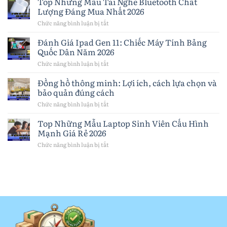
Top Những Mẫu Tai Nghe Bluetooth Chất
iPhone
Lượng Đáng Mua Nhất 2026
khi
nào?
Chức năng bình luận bị tắt
ở
Dấu
Top
hiệu,
Những
Đánh Giá Ipad Gen 11: Chiếc Máy Tính Bảng
cách
Mẫu
Quốc Dân Năm 2026
chọn
Tai
pin
Nghe
Chức năng bình luận bị tắt
ở
và
Bluetooth
Đánh
lưu
Chất
Giá
Đồng hồ thông minh: Lợi ích, cách lựa chọn và
ý
Lượng
Ipad
quan
bảo quản đúng cách
Đáng
Gen
trọng
Mua
11:
Chức năng bình luận bị tắt
ở
Nhất
Chiếc
Đồng
2026
Máy
hồ
Top Những Mẫu Laptop Sinh Viên Cấu Hình
Tính
thông
Mạnh Giá Rẻ 2026
Bảng
minh:
Quốc
Lợi
Chức năng bình luận bị tắt
ở
Dân
ích,
Top
Năm
cách
Những
2026
lựa
Mẫu
chọn
Laptop
và
Sinh
bảo
Viên
quản
Cấu
đúng
Hình
cách
Mạnh
Giá