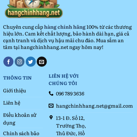
Rẻ
2026
Chuyên cung cấp
hàng chính hãng
100% từ các thương
hiệu lớn. Cam kết chất lượng, bảo hành dài hạn, giá cả
cạnh tranh và dịch vụ hậu mãi chu đáo. Mua sắm an
tâm tại hangchinhhang.net ngay hôm nay!
LIÊN HỆ VỚI
THÔNG TIN
CHÚNG TÔI
Giới thiệu
096 789 3636
Liên hệ
hangchinhhang.net@gmail.com
Điều khoản sử
13-1 Đ. Số 12,
dụng
Trường Thọ,
Thủ Đức, Hồ
Chính sách bảo