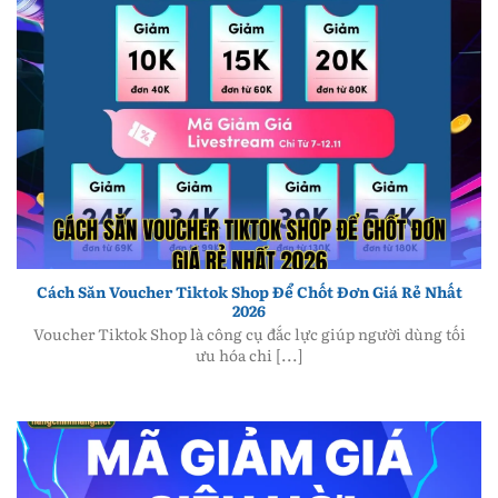
tránh xa các loại hàng giả kém chất lượng. Áp
dụng đúng các
mẹo mua sắm
này không chỉ giúp
tiết kiệm ngân sách gia đình mà còn mang lại sự
an tâm tuyệt đối về chính sách bảo hành hậu mãi.
Hãy luôn là người mua hàng tỉnh táo để tối ưu hóa
mọi trải nghiệm mua sắm trực tuyến của mình.
Những kiến thức này chắc chắn sẽ là trợ thủ đắc
lực cho mọi kế hoạch chi tiêu của bạn.
Cách Săn Voucher Tiktok Shop Để Chốt Đơn Giá Rẻ
Nhất 2026
Cách Săn Voucher Tiktok Shop Để Chốt Đơn Giá Rẻ Nhất
2026
Voucher Tiktok Shop là công cụ đắc lực giúp người dùng tối
ưu hóa chi [...]