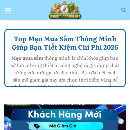
Bỏ
qua
nội
dung
Top Mẹo Mua Sắm Thông Minh
Giúp Bạn Tiết Kiệm Chi Phí 2026
Mẹo mua sắm
thông minh là chìa khóa giúp bạn
sở hữu những thiết bị công nghệ và gia dụng chất
lượng với mức giá ưu đãi nhất. Bạn đã biết cách
săn mã giảm giá hay lựa chọn thời điểm vàng để
chốt đơn mà không lo về giá? Tại
mẹo mua sắm
,
chúng tôi chia sẻ những kinh nghiệm thực tế giúp
người tiêu dùng dễ dàng nhận diện và chọn mua
hàng chính hãng
từ các nhà phân phối uy tín. Đặc
biệt, việc nắm rõ
cách mua hàng chính hãng trên
Shopee
thông qua các gian hàng Mall sẽ giúp bạn