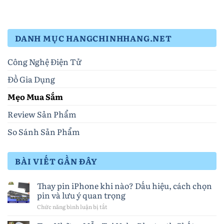
DANH MỤC HANGCHINHHANG.NET
Công Nghệ Điện Tử
Đồ Gia Dụng
Mẹo Mua Sắm
Review Sản Phẩm
So Sánh Sản Phẩm
BÀI VIẾT GẦN ĐÂY
Thay pin iPhone khi nào? Dấu hiệu, cách chọn
pin và lưu ý quan trọng
Chức năng bình luận bị tắt
ở
Thay
pin