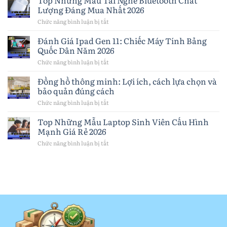
Top Những Mẫu Tai Nghe Bluetooth Chất
iPhone
Lượng Đáng Mua Nhất 2026
khi
nào?
Chức năng bình luận bị tắt
ở
Dấu
Top
hiệu,
Những
Đánh Giá Ipad Gen 11: Chiếc Máy Tính Bảng
cách
Mẫu
Quốc Dân Năm 2026
chọn
Tai
pin
Nghe
Chức năng bình luận bị tắt
ở
và
Bluetooth
Đánh
lưu
Chất
Giá
Đồng hồ thông minh: Lợi ích, cách lựa chọn và
ý
Lượng
Ipad
quan
bảo quản đúng cách
Đáng
Gen
trọng
Mua
11:
Chức năng bình luận bị tắt
ở
Nhất
Chiếc
Đồng
2026
Máy
hồ
Top Những Mẫu Laptop Sinh Viên Cấu Hình
Tính
thông
Mạnh Giá Rẻ 2026
Bảng
minh:
Quốc
Lợi
Chức năng bình luận bị tắt
ở
Dân
ích,
Top
Năm
cách
Những
2026
lựa
Mẫu
chọn
Laptop
và
Sinh
bảo
Viên
quản
Cấu
đúng
Hình
cách
Mạnh
Giá
Rẻ