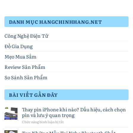
DANH MỤC HANGCHINHHANG.NET
Công Nghệ Điện Tử
Đồ Gia Dụng
Mẹo Mua Sắm
Review Sản Phẩm
So Sánh Sản Phẩm
BÀI VIẾT GẦN ĐÂY
Thay pin iPhone khi nào? Dấu hiệu, cách chọn
pin và lưu ý quan trọng
Chức năng bình luận bị tắt
ở
Thay
pin