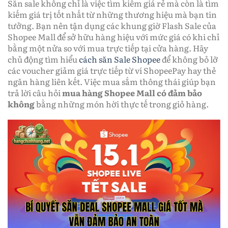
Săn sale không chỉ là việc tìm kiếm giá rẻ mà còn là tìm
kiếm giá trị tốt nhất từ những thương hiệu mà bạn tin
tưởng. Bạn nên tận dụng các khung giờ Flash Sale của
Shopee Mall để sở hữu hàng hiệu với mức giá có khi chỉ
bằng một nửa so với mua trực tiếp tại cửa hàng. Hãy
chủ động tìm hiểu
cách săn Sale Shopee
để không bỏ lỡ
các voucher giảm giá trực tiếp từ ví ShopeePay hay thẻ
ngân hàng liên kết. Việc mua sắm thông thái giúp bạn
trả lời câu hỏi
mua hàng Shopee Mall có đảm bảo
không
bằng những món hời thực tế trong giỏ hàng.