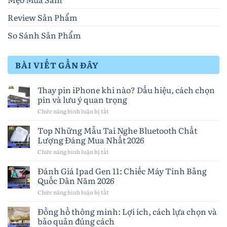
Review Sản Phẩm
So Sánh Sản Phẩm
BÀI VIẾT GẦN ĐÂY
Thay pin iPhone khi nào? Dấu hiệu, cách chọn
pin và lưu ý quan trọng
Chức năng bình luận bị tắt
ở
Thay
pin
Top Những Mẫu Tai Nghe Bluetooth Chất
iPhone
Lượng Đáng Mua Nhất 2026
khi
nào?
Chức năng bình luận bị tắt
ở
Dấu
Top
hiệu,
Những
Đánh Giá Ipad Gen 11: Chiếc Máy Tính Bảng
cách
Mẫu
Quốc Dân Năm 2026
chọn
Tai
pin
Nghe
Chức năng bình luận bị tắt
ở
và
Bluetooth
Đánh
lưu
Chất
Giá
Đồng hồ thông minh: Lợi ích, cách lựa chọn và
ý
Lượng
Ipad
quan
bảo quản đúng cách
Đáng
Gen
trọng