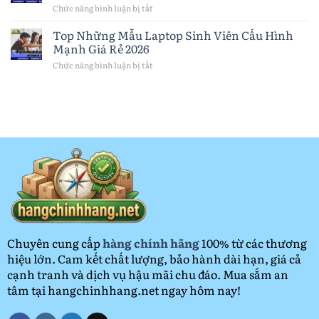
Mua
11:
Chức năng bình luận bị tắt
ở
Nhất
Chiếc
Đồng
2026
Máy
hồ
Top Những Mẫu Laptop Sinh Viên Cấu Hình
Tính
thông
Mạnh Giá Rẻ 2026
Bảng
minh:
Quốc
Lợi
Chức năng bình luận bị tắt
ở
Dân
ích,
Top
Năm
cách
Những
2026
lựa
Mẫu
chọn
Laptop
và
Sinh
bảo
Viên
quản
Cấu
đúng
Hình
cách
Mạnh
Giá
Rẻ
2026
Chuyên cung cấp
hàng chính hãng
100% từ các thương
hiệu lớn. Cam kết chất lượng, bảo hành dài hạn, giá cả
cạnh tranh và dịch vụ hậu mãi chu đáo. Mua sắm an
tâm tại hangchinhhang.net ngay hôm nay!