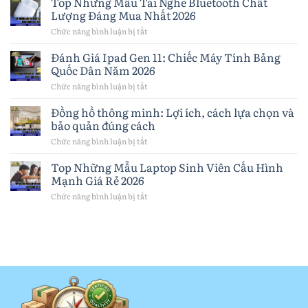
Top Những Mẫu Tai Nghe Bluetooth Chất
iPhone
Lượng Đáng Mua Nhất 2026
khi
nào?
Chức năng bình luận bị tắt
ở
Dấu
Top
hiệu,
Những
Đánh Giá Ipad Gen 11: Chiếc Máy Tính Bảng
cách
Mẫu
Quốc Dân Năm 2026
chọn
Tai
pin
Nghe
Chức năng bình luận bị tắt
ở
và
Bluetooth
Đánh
lưu
Chất
Giá
Đồng hồ thông minh: Lợi ích, cách lựa chọn và
ý
Lượng
Ipad
quan
bảo quản đúng cách
Đáng
Gen
trọng
Mua
11:
Chức năng bình luận bị tắt
ở
Nhất
Chiếc
Đồng
2026
Máy
hồ
Top Những Mẫu Laptop Sinh Viên Cấu Hình
Tính
thông
Mạnh Giá Rẻ 2026
Bảng
minh:
Quốc
Lợi
Chức năng bình luận bị tắt
ở
Dân
ích,
Top
Năm
cách
Những
2026
lựa
Mẫu
chọn
Laptop
và
Sinh
bảo
Viên
quản
Cấu
đúng
Hình
cách
Mạnh
Giá