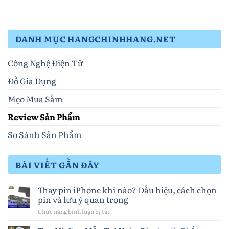
DANH MỤC HANGCHINHHANG.NET
Công Nghệ Điện Tử
Đồ Gia Dụng
Mẹo Mua Sắm
Review Sản Phẩm
So Sánh Sản Phẩm
BÀI VIẾT GẦN ĐÂY
Thay pin iPhone khi nào? Dấu hiệu, cách chọn
pin và lưu ý quan trọng
Chức năng bình luận bị tắt
ở
Thay
pin