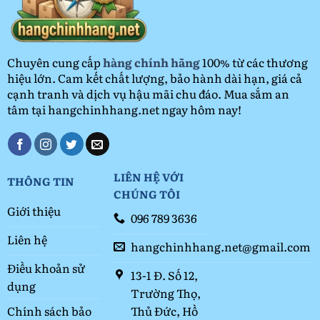
Rẻ
2026
Chuyên cung cấp
hàng chính hãng
100% từ các thương
hiệu lớn. Cam kết chất lượng, bảo hành dài hạn, giá cả
cạnh tranh và dịch vụ hậu mãi chu đáo. Mua sắm an
tâm tại hangchinhhang.net ngay hôm nay!
LIÊN HỆ VỚI
THÔNG TIN
CHÚNG TÔI
Giới thiệu
096 789 3636
Liên hệ
hangchinhhang.net@gmail.com
Điều khoản sử
13-1 Đ. Số 12,
dụng
Trường Thọ,
Thủ Đức, Hồ
Chính sách bảo