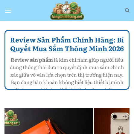
Bỏ
qua
nội
dung
Review Sản Phẩm Chính Hãng: Bí
Quyết Mua Sắm Thông Minh 2026
Review sản phẩm
là kim chỉ nam giúp người tiêu
dùng thông thái đưa ra quyết định mua sắm chính
xác giữa vô vàn lựa chọn trên thị trường hiện nay.
Bạn đang băn khoăn không biết liệu thiết bị mình
định mua có thực sự bền bỉ, tính năng có đúng
như quảng cáo hay chỉ là những lời tiếp thị hoa
mỹ? Tại
review sản phẩm
, chúng tôi cung cấp
những đánh giá khách quan dựa trên trải nghiệm
thực tế để bạn an tâm lựa chọn
hàng chính hãng
với mức giá tối ưu nhất. Điển hình như bài
review