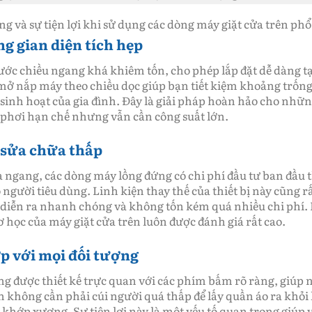
ứng và sự tiện lợi khi sử dụng các dòng máy giặt cửa trên phổ
g gian diện tích hẹp
ớc chiều ngang khá khiêm tốn, cho phép lắp đặt dễ dàng tạ
ở nắp máy theo chiều dọc giúp bạn tiết kiệm khoảng trống
 sinh hoạt của gia đình. Đây là giải pháp hoàn hảo cho nhữ
 phơi hạn chế nhưng vẫn cần công suất lớn.
ì sửa chữa thấp
a ngang, các dòng máy lồng đứng có chi phí đầu tư ban đầu 
ố người tiêu dùng. Linh kiện thay thế của thiết bị này cũng r
a diễn ra nhanh chóng và không tốn kém quá nhiều chi phí.
cơ học của máy giặt cửa trên luôn được đánh giá rất cao.
p với mọi đối tượng
g được thiết kế trực quan với các phím bấm rõ ràng, giúp 
n không cần phải cúi người quá thấp để lấy quần áo ra khỏi
c khớp xương. Sự tiện lợi này là một yếu tố quan trọng giúp 