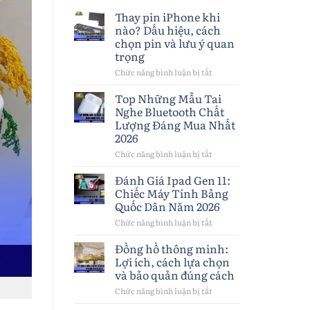
Thay pin iPhone khi
nào? Dấu hiệu, cách
chọn pin và lưu ý quan
trọng
Chức năng bình luận bị tắt
ở
Thay
pin
Top Những Mẫu Tai
iPhone
Nghe Bluetooth Chất
khi
Lượng Đáng Mua Nhất
nào?
Dấu
2026
hiệu,
Chức năng bình luận bị tắt
ở
cách
Top
chọn
Những
pin
Đánh Giá Ipad Gen 11:
Mẫu
và
Chiếc Máy Tính Bảng
Tai
lưu
Quốc Dân Năm 2026
Nghe
ý
Bluetooth
quan
Chức năng bình luận bị tắt
ở
Chất
trọng
Đánh
Lượng
Giá
Đồng hồ thông minh:
Đáng
Ipad
Mua
Lợi ích, cách lựa chọn
Gen
Nhất
và bảo quản đúng cách
11:
2026
Chiếc
Chức năng bình luận bị tắt
ở
Máy
Đồng
Tính