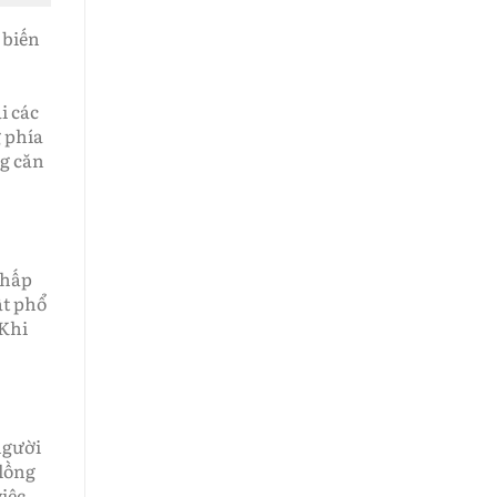
 biến
i các
 phía
ng căn
thấp
ất phổ
 Khi
người
 lồng
việc