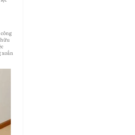
 công
 hữu
ệc
g xoắn