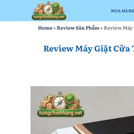
Bỏ
qua
MUA HÀNG
nội
dung
Home
»
Review Sản Phẩm
»
Review Máy 
Review Máy Giặt Cửa 