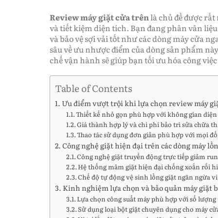
Review máy giặt cửa trên
là chủ đề được rất 
và tiết kiệm diện tích. Bạn đang phân vân li
và bảo vệ sợi vải tốt như các dòng máy cửa ng
sâu về ưu nhược điểm của dòng sản phẩm này 
chế vận hành sẽ giúp bạn tối ưu hóa công việc 
Table of Contents
Ưu điểm vượt trội khi lựa chọn review máy gi
Thiết kế nhỏ gọn phù hợp với không gian diện
Giá thành hợp lý và chi phí bảo trì sửa chữa t
Thao tác sử dụng đơn giản phù hợp với mọi đố
Công nghệ giặt hiện đại trên các dòng máy lồ
Công nghệ giặt truyền động trực tiếp giảm run
Hệ thống mâm giặt hiện đại chống xoắn rối h
Chế độ tự động vệ sinh lồng giặt ngăn ngừa v
Kinh nghiệm lựa chọn và bảo quản máy giặt b
Lựa chọn công suất máy phù hợp với số lượng
Sử dụng loại bột giặt chuyên dụng cho máy cử