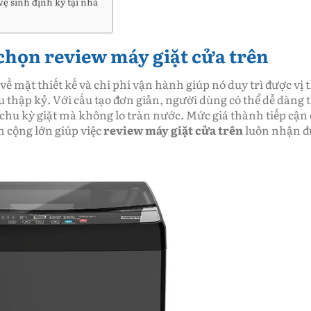
 vệ sinh định kỳ tại nhà
 chọn review máy giặt cửa trên
ề mặt thiết kế và chi phí vận hành giúp nó duy trì được vị 
u thập kỷ. Với cấu tạo đơn giản, người dùng có thể dễ dàng
chu kỳ giặt mà không lo tràn nước. Mức giá thành tiếp cận
 cộng lớn giúp việc
review máy giặt cửa trên
luôn nhận đ