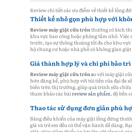
Review chi tiết các ưu điểm về thiết kế lồng đ
Thiết kế nhỏ gọn phù hợp với khôn
Review máy giặt cửa trên
thường có kích thư
khu vực ban công hoặc phòng tắm nhỏ. Việc m
trước, tạo sự thông thoáng tối đa cho khu vực
hộ chung cư hoặc nhà phố có không gian giặt
Giá thành hợp lý và chi phí bảo tr
Review máy giặt cửa trên s
o với máy giặt cử
hơn đáng kể, phù hợp với túi tiền của đại đa s
biến trên thị trường, giúp quá trình sửa chữ
tham khảo các bài
review sản phẩm
, độ bền 
Thao tác sử dụng đơn giản phù hợ
Bảng điều khiển của máy giặt lồng đứng thườn
già và trẻ em đều có thể vận hành dễ dàng. Bạ
giặt, giúp giảm thiểu áp lực lên cột sống và cá