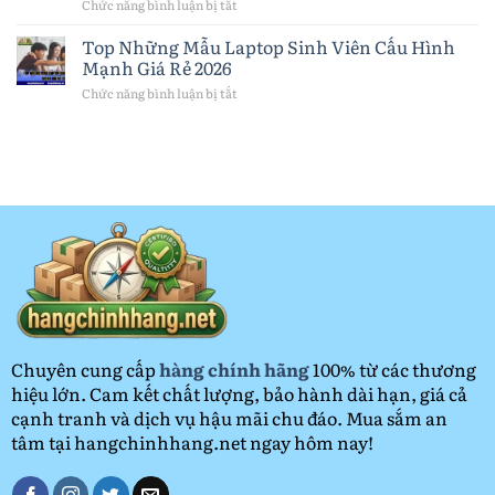
Chức năng bình luận bị tắt
ở
Nhất
Chiếc
Đồng
2026
Máy
hồ
Top Những Mẫu Laptop Sinh Viên Cấu Hình
Tính
thông
Mạnh Giá Rẻ 2026
Bảng
minh:
Quốc
Lợi
Chức năng bình luận bị tắt
ở
Dân
ích,
Top
Năm
cách
Những
2026
lựa
Mẫu
chọn
Laptop
và
Sinh
bảo
Viên
quản
Cấu
đúng
Hình
cách
Mạnh
Giá
Rẻ
2026
Chuyên cung cấp
hàng chính hãng
100% từ các thương
hiệu lớn. Cam kết chất lượng, bảo hành dài hạn, giá cả
cạnh tranh và dịch vụ hậu mãi chu đáo. Mua sắm an
tâm tại hangchinhhang.net ngay hôm nay!