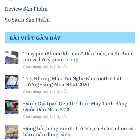
Review Sản Phẩm
So Sánh Sản Phẩm
BÀI VIẾT GẦN ĐÂY
Thay pin iPhone khi nào? Dấu hiệu, cách chọn
pin và lưu ý quan trọng
Chức năng bình luận bị tắt
ở
Thay
pin
Top Những Mẫu Tai Nghe Bluetooth Chất
iPhone
Lượng Đáng Mua Nhất 2026
khi
nào?
Chức năng bình luận bị tắt
ở
Dấu
Top
hiệu,
Những
Đánh Giá Ipad Gen 11: Chiếc Máy Tính Bảng
cách
Mẫu
Quốc Dân Năm 2026
chọn
Tai
pin
Nghe
Chức năng bình luận bị tắt
ở
và
Bluetooth
Đánh
lưu
Chất
Giá
Đồng hồ thông minh: Lợi ích, cách lựa chọn và
ý
Lượng
Ipad
quan
bảo quản đúng cách
Đáng
Gen
trọng
Mua
11: