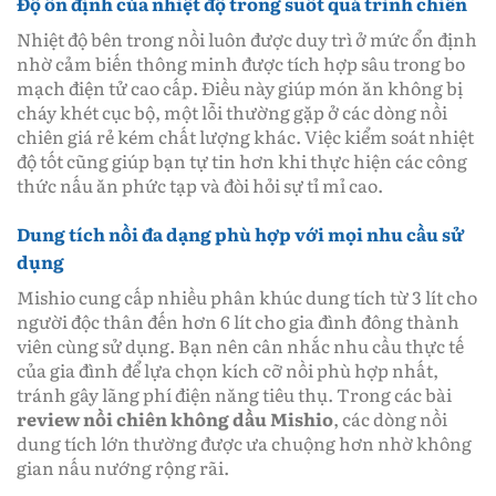
Độ ổn định của nhiệt độ trong suốt quá trình chiên
Nhiệt độ bên trong nồi luôn được duy trì ở mức ổn định
nhờ cảm biến thông minh được tích hợp sâu trong bo
mạch điện tử cao cấp. Điều này giúp món ăn không bị
cháy khét cục bộ, một lỗi thường gặp ở các dòng nồi
chiên giá rẻ kém chất lượng khác. Việc kiểm soát nhiệt
độ tốt cũng giúp bạn tự tin hơn khi thực hiện các công
thức nấu ăn phức tạp và đòi hỏi sự tỉ mỉ cao.
Dung tích nồi đa dạng phù hợp với mọi nhu cầu sử
dụng
Mishio cung cấp nhiều phân khúc dung tích từ 3 lít cho
người độc thân đến hơn 6 lít cho gia đình đông thành
viên cùng sử dụng. Bạn nên cân nhắc nhu cầu thực tế
của gia đình để lựa chọn kích cỡ nồi phù hợp nhất,
tránh gây lãng phí điện năng tiêu thụ. Trong các bài
review nồi chiên không dầu Mishio
, các dòng nồi
dung tích lớn thường được ưa chuộng hơn nhờ không
gian nấu nướng rộng rãi.