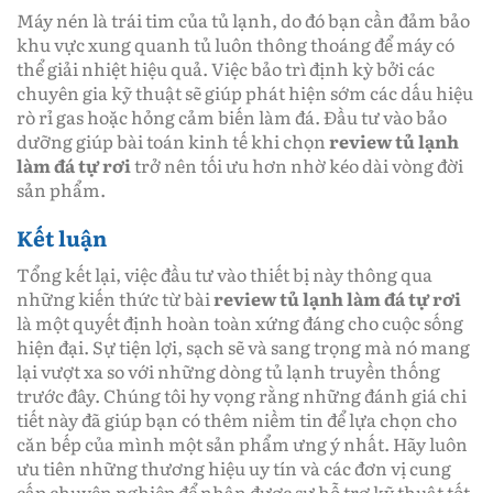
Máy nén là trái tim của tủ lạnh, do đó bạn cần đảm bảo
khu vực xung quanh tủ luôn thông thoáng để máy có
thể giải nhiệt hiệu quả. Việc bảo trì định kỳ bởi các
chuyên gia kỹ thuật sẽ giúp phát hiện sớm các dấu hiệu
rò rỉ gas hoặc hỏng cảm biến làm đá. Đầu tư vào bảo
dưỡng giúp bài toán kinh tế khi chọn
review tủ lạnh
làm đá tự rơi
trở nên tối ưu hơn nhờ kéo dài vòng đời
sản phẩm.
Kết luận
Tổng kết lại, việc đầu tư vào thiết bị này thông qua
những kiến thức từ bài
review tủ lạnh làm đá tự rơi
là một quyết định hoàn toàn xứng đáng cho cuộc sống
hiện đại. Sự tiện lợi, sạch sẽ và sang trọng mà nó mang
lại vượt xa so với những dòng tủ lạnh truyền thống
trước đây. Chúng tôi hy vọng rằng những đánh giá chi
tiết này đã giúp bạn có thêm niềm tin để lựa chọn cho
căn bếp của mình một sản phẩm ưng ý nhất. Hãy luôn
ưu tiên những thương hiệu uy tín và các đơn vị cung
cấp chuyên nghiệp để nhận được sự hỗ trợ kỹ thuật tốt