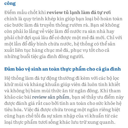
công
Điểm mấu chốt khi
review tủ lạnh làm đá tự rơi
chính là quy trình khép kín giúp bạn loại bỏ hoàn toàn
các bước làm đá truyền thống rườm rà. Bạn sẽ không
còn phải lo lắng về việc làm đổ nước ra sàn nhà hay
phải chờ đợi quá lâu để có được một mẻ đá mới. Chỉ với
một lần đổ đầy bình chứa nước, hệ thống có thể sản
xuất liên tục hàng chục mẻ đá, phục vụ tốt cho cả
những buổi tiệc gia đình đông người.
Đảm bảo vệ sinh an toàn thực phẩm cho cả gia đình
Hệ thống làm đá tự động thường đi kèm với các bộ lọc
khử mùi và kháng khuẩn giúp viên đá luôn tinh khiết
và không bị bám mùi thức ăn từ ngăn đông. Khi tham
khảo các bài
review sản phẩm
, bạn sẽ thấy ưu điểm này
được đánh giá rất cao bởi tính an toàn cho sức khỏe hệ
tiêu hóa. Việc đá được chứa trong một ngăn riêng biệt
cũng hạn chế tối đa sự xâm nhập của vi khuẩn từ các
loại thực phẩm tươi sống khác lưu trữ xung quanh.