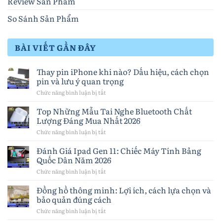
Review Sản Phẩm
So Sánh Sản Phẩm
BÀI VIẾT GẦN ĐÂY
Thay pin iPhone khi nào? Dấu hiệu, cách chọn
pin và lưu ý quan trọng
Chức năng bình luận bị tắt
ở
Thay
pin
Top Những Mẫu Tai Nghe Bluetooth Chất
iPhone
Lượng Đáng Mua Nhất 2026
khi
nào?
Chức năng bình luận bị tắt
ở
Dấu
Top
hiệu,
Những
Đánh Giá Ipad Gen 11: Chiếc Máy Tính Bảng
cách
Mẫu
Quốc Dân Năm 2026
chọn
Tai
pin
Nghe
Chức năng bình luận bị tắt
ở
và
Bluetooth
Đánh
lưu
Chất
Giá
Đồng hồ thông minh: Lợi ích, cách lựa chọn và
ý
Lượng
Ipad
quan
bảo quản đúng cách
Đáng
Gen
trọng
Mua
11:
Chức năng bình luận bị tắt
ở
Nhất
Chiếc
Đồng
2026