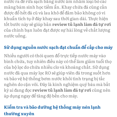
nước ra để rửa sạch bằng nước ấm nhằm loại bỏ các
mảng bám sinh học tiềm ẩn. Khay chứa đá cũng cần
được đổ hết đá cũ và lau khô để đảm bảo không có vi
khuẩn tích tụ ở đáy khay sau thời gian dài. Thực hiện
tốt bước này sẽ giúp bản
review tủ lạnh làm đá tự rơi
của chính bạn luôn đạt được sự hài lòng về chất lượng
nước uống.
Sử dụng nguồn nước sạch đạt chuẩn để cấp cho máy
Nhiều người có thói quen đổ trực tiếp nước máy vào
bình chứa, tuy nhiên điều này có thể làm giảm tuổi thọ
của bộ lọc do chứa nhiều clo và khoáng chất. Sử dụng
nước đã qua máy lọc RO sẽ giúp viên đá trong suốt hơn
và bảo vệ hệ thống bơm nước khỏi tình trạng bị tắc
nghẽn do cặn vôi. Đây là kinh nghiệm quý báu mà bất
kỳ ai đang đọc
review tủ lạnh làm đá tự rơi
cũng nên
áp dụng ngay để tăng độ bền cho máy.
Kiểm tra và bảo dưỡng hệ thống máy nén lạnh
thường xuyên