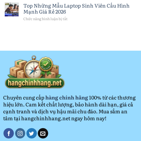
Máy
hồ
Top Những Mẫu Laptop Sinh Viên Cấu Hình
Tính
thông
Mạnh Giá Rẻ 2026
Bảng
minh:
Quốc
Lợi
Chức năng bình luận bị tắt
ở
Dân
ích,
Top
Năm
cách
Những
2026
lựa
Mẫu
chọn
Laptop
và
Sinh
bảo
Viên
quản
Cấu
đúng
Hình
cách
Mạnh
Giá
Rẻ
2026
Chuyên cung cấp
hàng chính hãng
100% từ các thương
hiệu lớn. Cam kết chất lượng, bảo hành dài hạn, giá cả
cạnh tranh và dịch vụ hậu mãi chu đáo. Mua sắm an
tâm tại hangchinhhang.net ngay hôm nay!