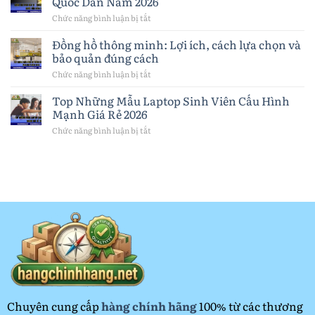
Quốc Dân Năm 2026
chọn
Tai
pin
Nghe
Chức năng bình luận bị tắt
ở
và
Bluetooth
Đánh
lưu
Chất
Giá
Đồng hồ thông minh: Lợi ích, cách lựa chọn và
ý
Lượng
Ipad
quan
bảo quản đúng cách
Đáng
Gen
trọng
Mua
11:
Chức năng bình luận bị tắt
ở
Nhất
Chiếc
Đồng
2026
Máy
hồ
Top Những Mẫu Laptop Sinh Viên Cấu Hình
Tính
thông
Mạnh Giá Rẻ 2026
Bảng
minh:
Quốc
Lợi
Chức năng bình luận bị tắt
ở
Dân
ích,
Top
Năm
cách
Những
2026
lựa
Mẫu
chọn
Laptop
và
Sinh
bảo
Viên
quản
Cấu
đúng
Hình
cách
Mạnh
Giá
Rẻ
2026
Chuyên cung cấp
hàng chính hãng
100% từ các thương