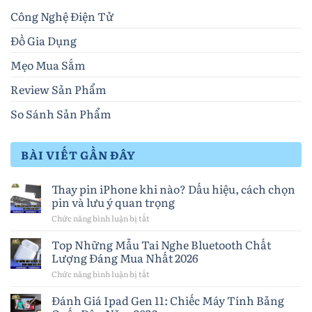
Công Nghệ Điện Tử
Đồ Gia Dụng
Mẹo Mua Sắm
Review Sản Phẩm
So Sánh Sản Phẩm
BÀI VIẾT GẦN ĐÂY
Thay pin iPhone khi nào? Dấu hiệu, cách chọn
pin và lưu ý quan trọng
Chức năng bình luận bị tắt
ở
Thay
pin
Top Những Mẫu Tai Nghe Bluetooth Chất
iPhone
Lượng Đáng Mua Nhất 2026
khi
nào?
Chức năng bình luận bị tắt
ở
Dấu
Top
hiệu,
Những
Đánh Giá Ipad Gen 11: Chiếc Máy Tính Bảng
cách
Mẫu