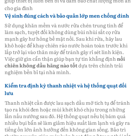
giúp thiết bị luôn bền bỉ và đảm bảo chất lượng món ăn
cho gia đình
Vệ sinh đúng cách và bảo quản lớp men chống dính
Sử dụng khăn mềm và nước rửa chén trung tính để
làm sạch, tuyệt đối không dùng bùi nhùi sắt cọ rửa
mạnh gây hư hỏng bề mặt nồi. Sau khi rửa, hãy lau
khô hoặc để khay chiên ráo nước hoàn toàn trước khi
lắp trở lại vào thân máy để tránh gây rỉ sét linh kiện.
Việc giữ gìn cẩn thận giúp bạn tự tin khẳng định
nồi
chiên không dầu hãng nào tốt
dựa trên chính trải
nghiệm bền bỉ tại nhà mình.
Kiểm tra định kỳ thanh nhiệt và hệ thống quạt đối
lưu
Thanh nhiệt cần được lau sạch dầu mỡ tích tụ để tránh
tạo ra khói đen hoặc mùi khét khó chịu trong những
lần nấu nướng sau đó. Hệ thống quạt nếu bị bám quá
nhiều bụi bẩn sẽ làm giảm hiệu suất làm lạnh và gây ra
tiếng ồn lớn ảnh hưởng đến không gian sống. Bảo trì
thường xuyên giúp máy luôn hoạt động ở trạng thái tốt