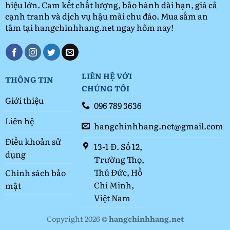
hiệu lớn. Cam kết chất lượng, bảo hành dài hạn, giá cả
cạnh tranh và dịch vụ hậu mãi chu đáo. Mua sắm an
tâm tại hangchinhhang.net ngay hôm nay!
LIÊN HỆ VỚI
THÔNG TIN
CHÚNG TÔI
Giới thiệu
096 789 3636
Liên hệ
hangchinhhang.net@gmail.com
Điều khoản sử
13-1 Đ. Số 12,
dụng
Trường Thọ,
Thủ Đức, Hồ
Chính sách bảo
Chí Minh,
mật
Việt Nam
Copyright 2026 ©
hangchinhhang.net