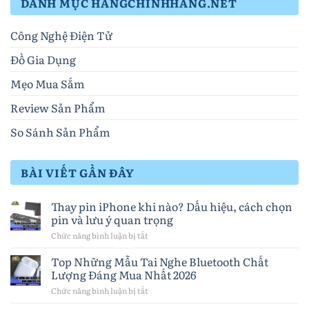
DANH MỤC HANGCHINHHANG.NET
Công Nghệ Điện Tử
Đồ Gia Dụng
Mẹo Mua Sắm
Review Sản Phẩm
So Sánh Sản Phẩm
BÀI VIẾT GẦN ĐÂY
Thay pin iPhone khi nào? Dấu hiệu, cách chọn
pin và lưu ý quan trọng
Chức năng bình luận bị tắt
ở
Thay
pin
Top Những Mẫu Tai Nghe Bluetooth Chất
iPhone
Lượng Đáng Mua Nhất 2026
khi
nào?
Chức năng bình luận bị tắt
ở
Dấu
Top
hiệu,