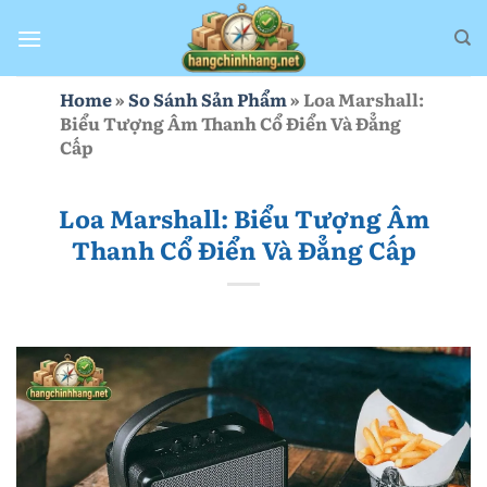
Bỏ
qua
nội
dung
Home
»
So Sánh Sản Phẩm
»
Loa Marshall:
Biểu Tượng Âm Thanh Cổ Điển Và Đẳng
Cấp
Loa Marshall: Biểu Tượng Âm
Thanh Cổ Điển Và Đẳng Cấp