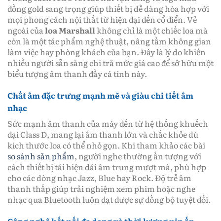
đồng gold sang trọng giúp thiết bị dễ dàng hòa hợp với
mọi phong cách nội thất từ hiện đại đến cổ điển. Vẻ
ngoài của
loa Marshall
không chỉ là một chiếc loa mà
còn là một tác phẩm nghệ thuật, nâng tầm không gian
làm việc hay phòng khách của bạn. Đây là lý do khiến
nhiều người sẵn sàng chi trả mức giá cao để sở hữu một
biểu tượng âm thanh đầy cá tính này.
Chất âm đặc trưng mạnh mẽ và giàu chi tiết âm
nhạc
Sức mạnh âm thanh của máy đến từ hệ thống khuếch
đại Class D, mang lại âm thanh lớn và chắc khỏe dù
kích thước loa có thể nhỏ gọn. Khi tham khảo các bài
so sánh sản phẩm
, người nghe thường ấn tượng với
cách thiết bị tái hiện dải âm trung mượt mà, phù hợp
cho các dòng nhạc Jazz, Blue hay Rock. Độ trễ âm
thanh thấp giúp trải nghiệm xem phim hoặc nghe
nhạc qua Bluetooth luôn đạt được sự đồng bộ tuyệt đối.
Công nghệ kết nối đa dạng và thời lượng pin ấn