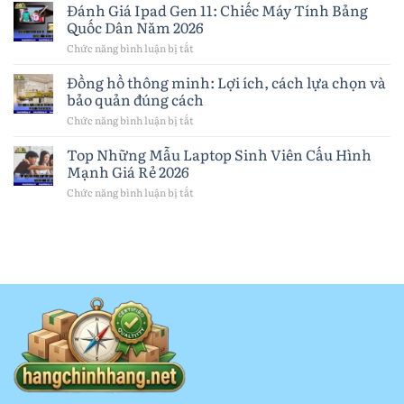
Những
Đánh Giá Ipad Gen 11: Chiếc Máy Tính Bảng
cách
Mẫu
Quốc Dân Năm 2026
chọn
Tai
pin
Nghe
Chức năng bình luận bị tắt
ở
và
Bluetooth
Đánh
lưu
Chất
Giá
Đồng hồ thông minh: Lợi ích, cách lựa chọn và
ý
Lượng
Ipad
quan
bảo quản đúng cách
Đáng
Gen
trọng
Mua
11:
Chức năng bình luận bị tắt
ở
Nhất
Chiếc
Đồng
2026
Máy
hồ
Top Những Mẫu Laptop Sinh Viên Cấu Hình
Tính
thông
Mạnh Giá Rẻ 2026
Bảng
minh:
Quốc
Lợi
Chức năng bình luận bị tắt
ở
Dân
ích,
Top
Năm
cách
Những
2026
lựa
Mẫu
chọn
Laptop
và
Sinh
bảo
Viên
quản
Cấu
đúng
Hình
cách
Mạnh
Giá
Rẻ
2026