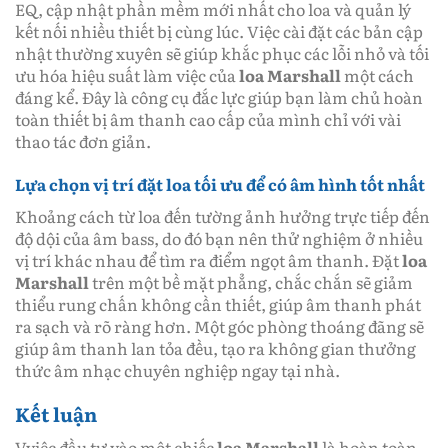
EQ, cập nhật phần mềm mới nhất cho loa và quản lý
kết nối nhiều thiết bị cùng lúc. Việc cài đặt các bản cập
nhật thường xuyên sẽ giúp khắc phục các lỗi nhỏ và tối
ưu hóa hiệu suất làm việc của
loa Marshall
một cách
đáng kể. Đây là công cụ đắc lực giúp bạn làm chủ hoàn
toàn thiết bị âm thanh cao cấp của mình chỉ với vài
thao tác đơn giản.
Lựa chọn vị trí đặt loa tối ưu để có âm hình tốt nhất
Khoảng cách từ loa đến tường ảnh hưởng trực tiếp đến
độ dội của âm bass, do đó bạn nên thử nghiệm ở nhiều
vị trí khác nhau để tìm ra điểm ngọt âm thanh. Đặt
loa
Marshall
trên một bề mặt phẳng, chắc chắn sẽ giảm
thiểu rung chấn không cần thiết, giúp âm thanh phát
ra sạch và rõ ràng hơn. Một góc phòng thoáng đãng sẽ
giúp âm thanh lan tỏa đều, tạo ra không gian thưởng
thức âm nhạc chuyên nghiệp ngay tại nhà.
Kết luận
Vviệc đầu tư vào một chiếc
loa Marshall
là hoàn toàn